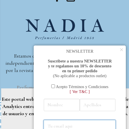
×
NEWSLETTER
Estamos orgullosos de ser la primera perfumería
Suscríbete a nuestra NEWSLETTER
independiente de España, en recibir el premio otorgado
y te regalamos un 10% de descuento
por la revista Beautyproof en 2015 a la mejor perfumería
en tu primer pedido
(No aplicable a productos outlet)
de autor.
Perfumería Nadia
2017 |
Política de Privacidad
Acepto Términos y Condiciones
[ Ver T&C ]
Este portal web utiliza cookies propias y de terceros (Google
Analytics entre otros) para brindarle una mejor experiencia
de usuario y entregar contenido adaptado a sus necesidades.
Rechazar
Aceptar