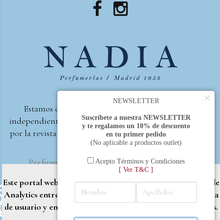
×
NEWSLETTER
Estamos orgullosos de ser la primera perfumería
Suscríbete a nuestra NEWSLETTER
independiente de España, en recibir el premio otorgado
y te regalamos un 10% de descuento
por la revista Beautyproof en 2015 a la mejor perfumería
en tu primer pedido
(No aplicable a productos outlet)
de autor.
Perfumería Nadia
2017 |
Política de Privacidad
Acepto Términos y Condiciones
[ Ver T&C ]
Este portal web utiliza cookies propias y de terceros (Google
Analytics entre otros) para brindarle una mejor experiencia
de usuario y entregar contenido adaptado a sus necesidades.