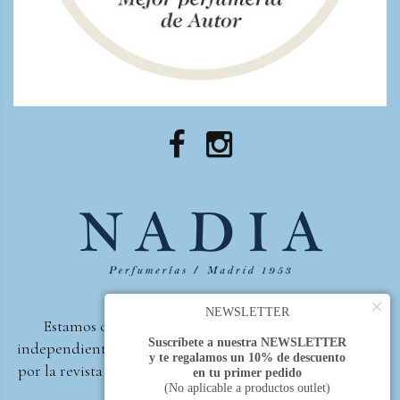
×
NEWSLETTER
Estamos orgullosos de ser la primera perfumería
Suscríbete a nuestra NEWSLETTER
independiente de España, en recibir el premio otorgado
y te regalamos un 10% de descuento
por la revista Beautyproof en 2015 a la mejor perfumería
en tu primer pedido
(No aplicable a productos outlet)
de autor.