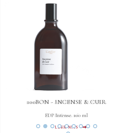
100BON - AMBRE & TONKA
100BON - INCENSE & CUIR
EDP Intense. 100 ml
EDP 100 ml
LEER MAS
LEER MAS