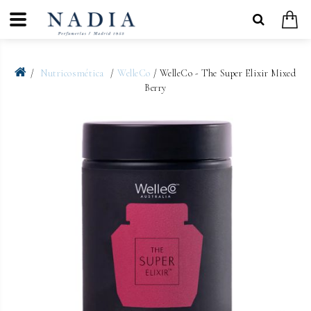
Nutricosmética
WelleCo
/ WelleCo - The Super Elixir Mixed
Berry