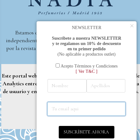
×
NEWSLETTER
Estamos orgullosos de ser la primera perfumería
Suscríbete a nuestra NEWSLETTER
independiente de España, en recibir el premio otorgado
y te regalamos un 10% de descuento
por la revista Beautyproof en 2015 a la mejor perfumería
en tu primer pedido
(No aplicable a productos outlet)
de autor.
Perfumería Nadia
2017 |
Política de Privacidad
Acepto Términos y Condiciones
[ Ver T&C ]
Este portal web utiliza cookies propias y de terceros (Google
Analytics entre otros) para brindarle una mejor experiencia
de usuario y entregar contenido adaptado a sus necesidades.
Rechazar
Aceptar
Más info
SUSCRÍBETE AHORA