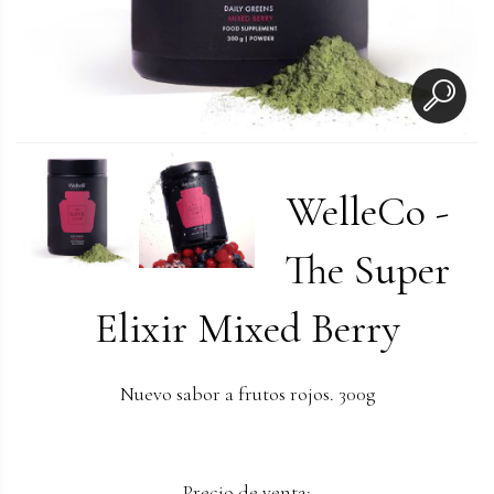
WelleCo -
The Super
Elixir Mixed Berry
Nuevo sabor a frutos rojos. 300g
Precio de venta: