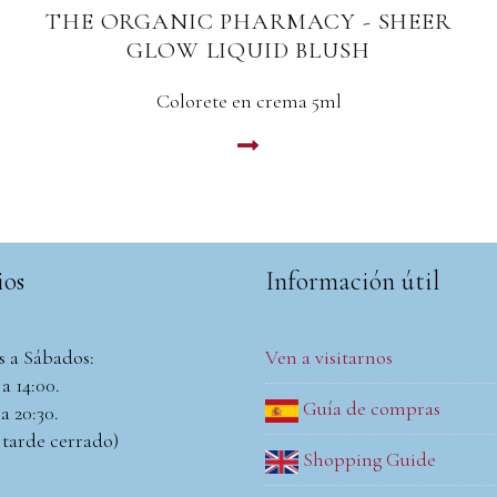
R
THE ORGANIC PHARMACY - SKIN
PERFECTING HIGHLIGHTER
CHAMPAGNE
Iluminador en crema 5ml.Color Champagne
LEER MAS
ios
Información útil
s a Sábados:
Ven a visitarnos
a 14:00.
Guía de compras
a 20:30.
 tarde cerrado)
Shopping Guide