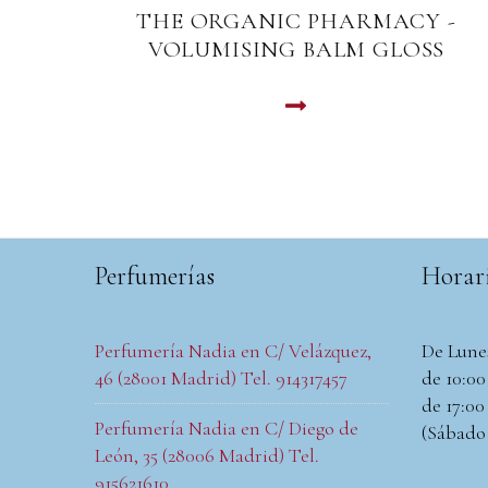
 -
THE ORGANIC PHARMACY - SHEE
S
GLOW LIQUID BLUSH
Colorete en crema 5ml
LEER MAS
Perfumerías
Horar
Perfumería Nadia en C/ Velázquez,
De Lune
46 (28001 Madrid) Tel. 914317457
de 10:00 
de 17:00 
Perfumería Nadia en C/ Diego de
(Sábado
León, 35 (28006 Madrid) Tel.
915621610