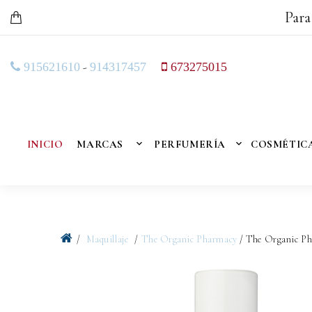
Para
-
915621610
914317457
673275015
INICIO
MARCAS
PERFUMERÍA
COSMÉTIC
Maquillaje
The Organic Pharmacy
/ The Organic Ph