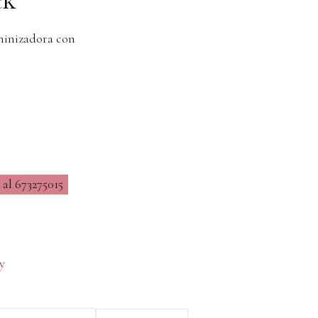
uminizadora con
al 673275015
y