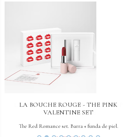
LA BOUCHE ROUGE - LEATHER LIP
LA BOUCHE ROUGE - THE PINK
STICK CASE BLUE
VALENTINE SET
The Red Romance set. Barra + funda de piel.
Un estuche para la barra de labios de piel.