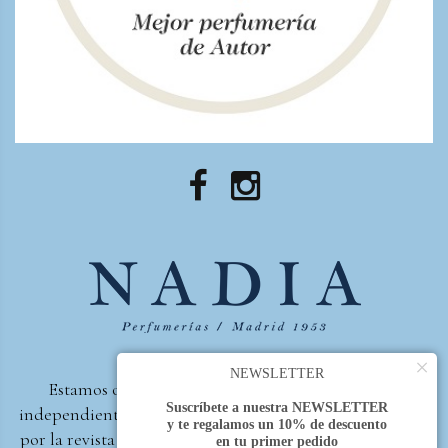
×
NEWSLETTER
Estamos orgullosos de ser la primera perfumería
Suscríbete a nuestra NEWSLETTER
independiente de España, en recibir el premio otorgado
y te regalamos un 10% de descuento
por la revista Beautyproof en 2015 a la mejor perfumería
en tu primer pedido