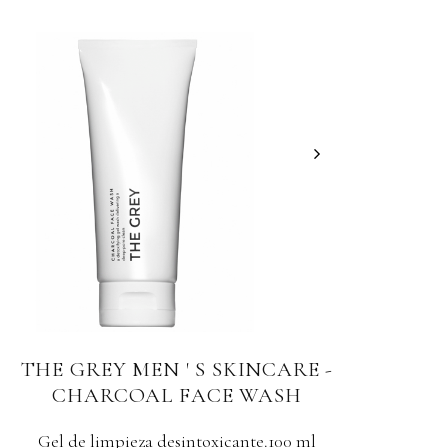
THE GREY MEN ' S SKINCARE -
TH
CHARCOAL FACE WASH
Gel de limpieza desintoxicante.100 ml
Jabón