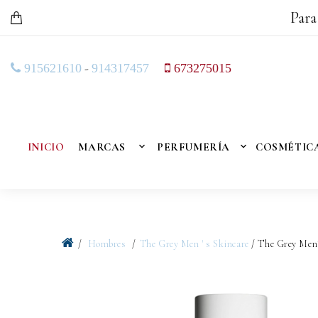
Para
-
915621610
914317457
673275015
INICIO
MARCAS
PERFUMERÍA
COSMÉTIC
Hombres
The Grey Men ' s Skincare
/ The Grey Men´