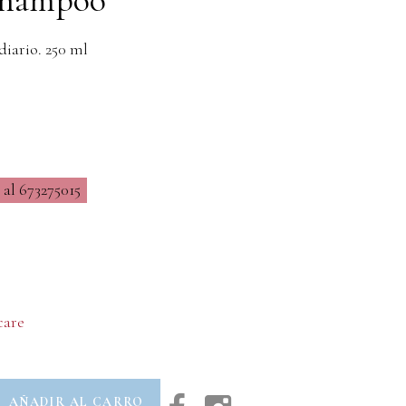
iario. 250 ml
al 673275015
care
AÑADIR AL CARRO