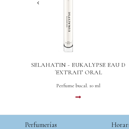
U D
SELAHATIN - ESCAPIST
Dentífrico. Canela, naranja y menta.65 ml
LEER MAS
Perfumerías
Horar