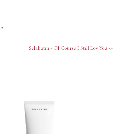
no
Selahatin - Of Course I Still Lov You
->