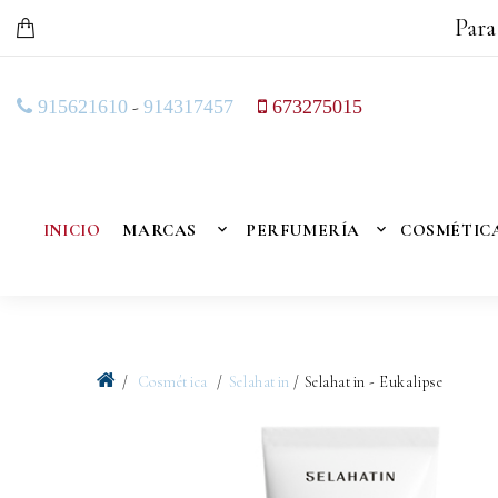
Para
-
915621610
914317457
673275015
INICIO
MARCAS
PERFUMERÍA
COSMÉTIC
Cosmética
Selahatin
/ Selahatin - Eukalipse