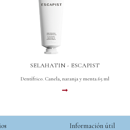
SELAHATIN - AMORIST
Dentífrico. Menta verde, pipermint y mentol. 65
ml
LEER MAS
ios
Información útil