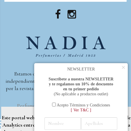
×
NEWSLETTER
Estamos orgullosos de ser la primera perfumería
Suscríbete a nuestra NEWSLETTER
independiente de España, en recibir el premio otorgado
y te regalamos un 10% de descuento
por la revista Beautyproof en 2015 a la mejor perfumería
en tu primer pedido
(No aplicable a productos outlet)
de autor.
Perfumería Nadia
2017 |
Política de Privacidad
Acepto Términos y Condiciones
[ Ver T&C ]
Este portal web utiliza cookies propias y de terceros (Google
Analytics entre otros) para brindarle una mejor experiencia