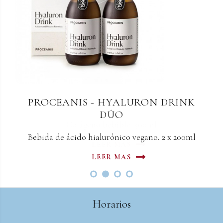
PROCEANIS - HYALURON DRINK
PROCEANIS - COLLAGEN DRINK
DÚO
Colágeno bebible. 500ml
Bebida de ácido hialurónico vegano. 2 x 200ml
LEER MAS
LEER MAS
Horarios