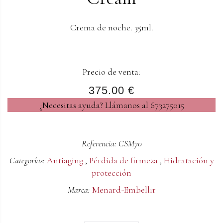
Crema de noche. 35ml.
Precio de venta:
375.00 €
¿Necesitas ayuda?
Llámanos al 673275015
Referencia: CSM70
Categorías:
Antiaging
,
Pérdida de firmeza
,
Hidratación y
protección
Marca:
Menard-Embellir