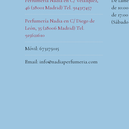
Perfumería Nadia en C/ Velázquez,
De Lune
46 (28001 Madrid) Tel. 914317457
de 10:00 
de 17:00 
Perfumería Nadia en C/ Diego de
(Sábado
León, 35 (28006 Madrid) Tel.
915621610
Móvil: 673275015
Email: info@nadiaperfumeria.com