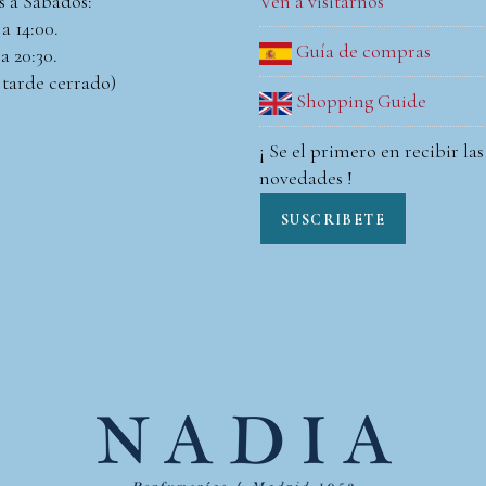
s a Sábados:
Ven a visitarnos
a 14:00.
Guía de compras
a 20:30.
 tarde cerrado)
Shopping Guide
¡ Se el primero en recibir las
novedades !
SUSCRIBETE