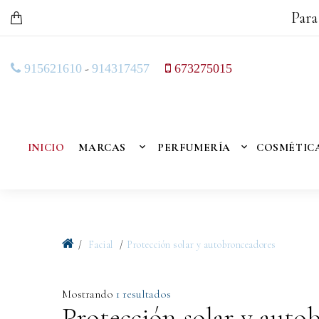
Para
-
915621610
914317457
673275015
INICIO
MARCAS
PERFUMERÍA
COSMÉTIC
Facial
Protección solar y autobronceadores
Mostrando
1 resultados
Protección solar y auto