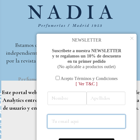
×
NEWSLETTER
Estamos orgullosos de ser la primera perfumería
Suscríbete a nuestra NEWSLETTER
independiente de España, en recibir el premio otorgado
y te regalamos un 10% de descuento
por la revista Beautyproof en 2015 a la mejor perfumería
en tu primer pedido
(No aplicable a productos outlet)
de autor.
Perfumería Nadia
2017 |
Política de Privacidad
Acepto Términos y Condiciones
[ Ver T&C ]
Este portal web utiliza cookies propias y de terceros (Google
Analytics entre otros) para brindarle una mejor experiencia
de usuario y entregar contenido adaptado a sus necesidades.
Rechazar
Aceptar
Más info