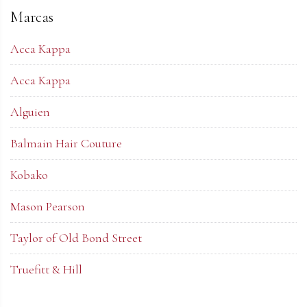
Marcas
Acca Kappa
Acca Kappa
Alguien
Balmain Hair Couture
Kobako
Mason Pearson
Taylor of Old Bond Street
Truefitt & Hill