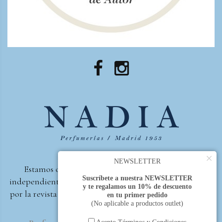
×
NEWSLETTER
Estamos orgullosos de ser la primera perfumería
Suscríbete a nuestra NEWSLETTER
independiente de España, en recibir el premio otorgado
y te regalamos un 10% de descuento
por la revista Beautyproof en 2015 a la mejor perfumería
en tu primer pedido
(No aplicable a productos outlet)
de autor.