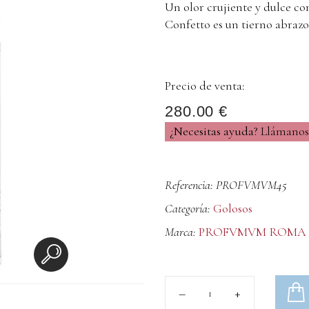
Un olor crujiente y dulce com
Confetto es un tierno abrazo
Precio de venta:
280.00 €
¿Necesitas ayuda?
Llámanos 
Referencia: PROFVMVM45
Categoría:
Golosos
Marca:
PROFVMVM ROMA