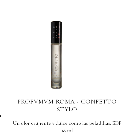
PROFVMVM ROMA - SOAVISSIMA
Imaginemos una mujer subiendo unas escaleras
con un vestido de seda. E...
P