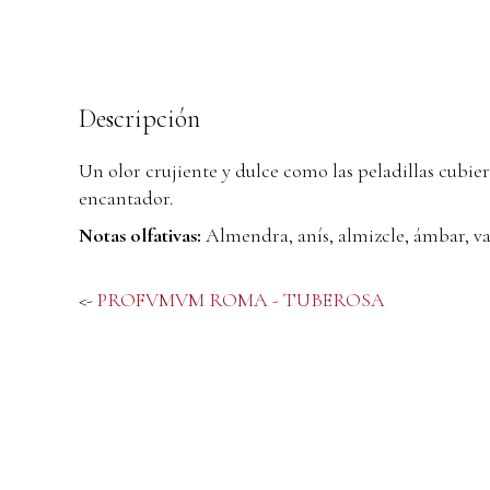
Descripción
Un olor crujiente y dulce como las peladillas cubie
encantador.
Notas olfativas:
Almendra, anís, almizcle, ámbar, vai
<-
PROFVMVM ROMA - TUBEROSA