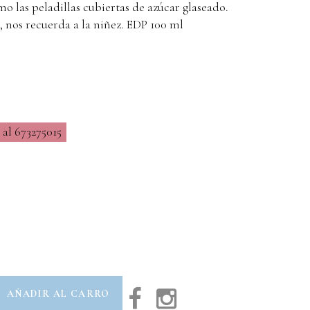
o las peladillas cubiertas de azúcar glaseado.
, nos recuerda a la niñez. EDP 100 ml
al 673275015
AÑADIR AL CARRO