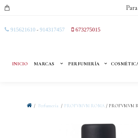
Para
-
915621610
914317457
673275015
INICIO
MARCAS
PERFUMERÍA
COSMÉTIC
Perfumería
PROFVMVM ROMA
/ PROFVMVM 