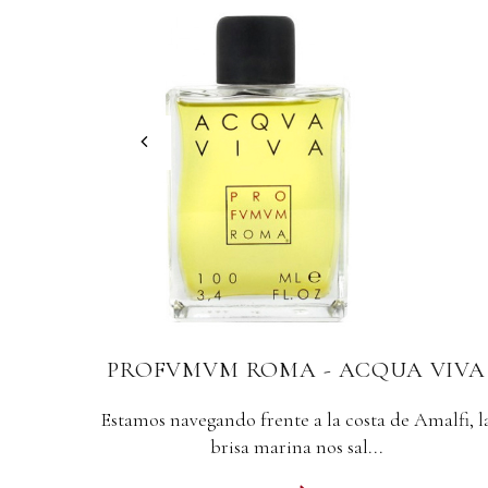
VIVA
PROFVMVM ROMA - CONFETTO
STYLO
alfi, la
Un olor crujiente y dulce como las peladillas. ED
18 ml