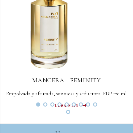
MANCERA - INTENSE FRENCH RIVIERA
MANCERA - FEMINITY
Empolvada y afrutada, suntuosa y seductora. EDP 120 ml
Extracto de perfume 120ml.
LEER MAS
LEER MAS