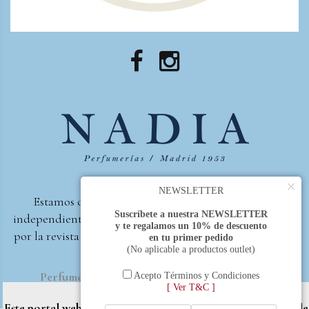
×
NEWSLETTER
Estamos orgullosos de ser la primera perfumería
Suscríbete a nuestra NEWSLETTER
independiente de España, en recibir el premio otorgado
y te regalamos un 10% de descuento
por la revista Beautyproof en 2015 a la mejor perfumería
en tu primer pedido
(No aplicable a productos outlet)
de autor.
Perfumería Nadia
2017 |
Política de Privacidad
Acepto Términos y Condiciones
[ Ver T&C ]
Este portal web utiliza cookies propias y de terceros (Google