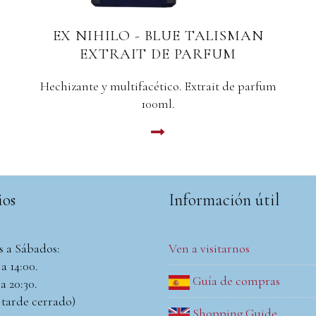
EX NIHILO - BLUE TALISMAN
EXTRAIT DE PARFUM
Hechizante y multifacético. Extrait de parfum
100ml.
LEER MAS
ios
Información útil
s a Sábados:
Ven a visitarnos
a 14:00.
Guía de compras
a 20:30.
 tarde cerrado)
Shopping Guide