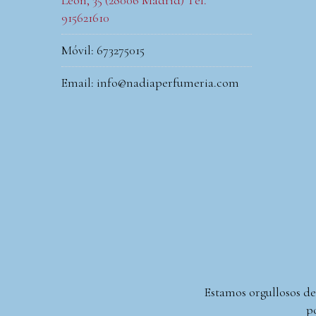
León, 35 (28006 Madrid) Tel.
915621610
Móvil: 673275015
Email: info@nadiaperfumeria.com
Estamos orgullosos de
po