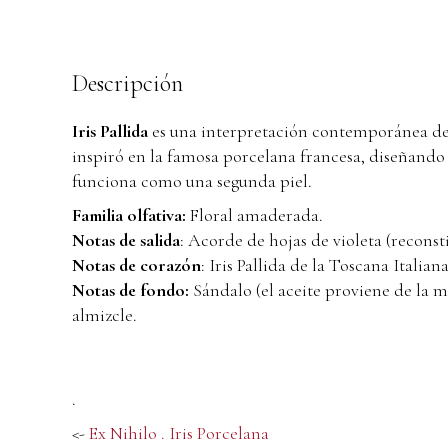
Descripción
Iris Pallida
es una interpretación contemporánea de l
inspiró en la famosa porcelana francesa, diseñando
funciona como una segunda piel.
Familia olfativa:
Floral amaderada.
Notas de salida
: Acorde de hojas de violeta (reconst
Notas de corazón
: Iris Pallida de la Toscana Italian
Notas de fondo:
Sándalo (el aceite proviene de la 
almizcle.
.
<-
Ex Nihilo . Iris Porcelana