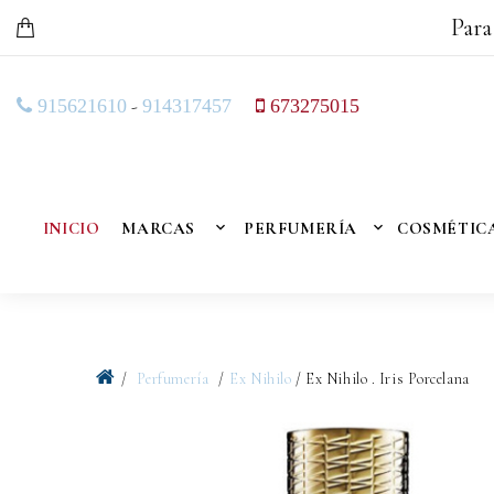
Para
-
915621610
914317457
673275015
INICIO
MARCAS
PERFUMERÍA
COSMÉTIC
Perfumería
Ex Nihilo
/ Ex Nihilo . Iris Porcelana