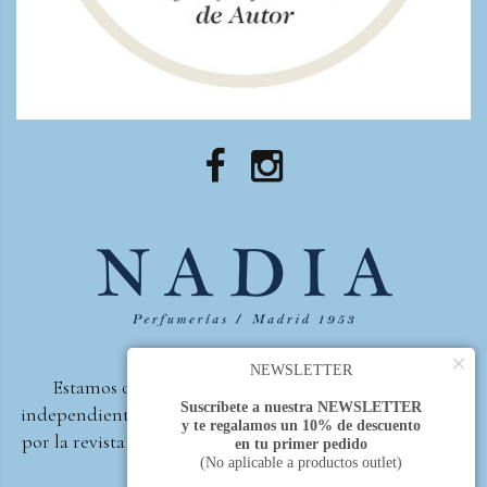
×
NEWSLETTER
Estamos orgullosos de ser la primera perfumería
Suscríbete a nuestra NEWSLETTER
independiente de España, en recibir el premio otorgado
y te regalamos un 10% de descuento
por la revista Beautyproof en 2015 a la mejor perfumería
en tu primer pedido
(No aplicable a productos outlet)
de autor.