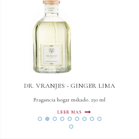
DR. VRANJES - GINGER LIMA
DR. VRANJES - ARIA
Fragancia hogar mikado. 500 ml
Fragancia hogar mikado. 250 ml
LEER MAS
LEER MAS