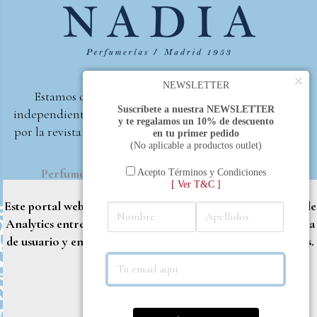
×
NEWSLETTER
Estamos orgullosos de ser la primera perfumería
Suscríbete a nuestra NEWSLETTER
independiente de España, en recibir el premio otorgado
y te regalamos un 10% de descuento
por la revista Beautyproof en 2015 a la mejor perfumería
en tu primer pedido
(No aplicable a productos outlet)
de autor.
Perfumería Nadia
2017 |
Política de Privacidad
Acepto Términos y Condiciones
[ Ver T&C ]
Este portal web utiliza cookies propias y de terceros (Google
Analytics entre otros) para brindarle una mejor experiencia
de usuario y entregar contenido adaptado a sus necesidades.
Rechazar
Aceptar
Más info