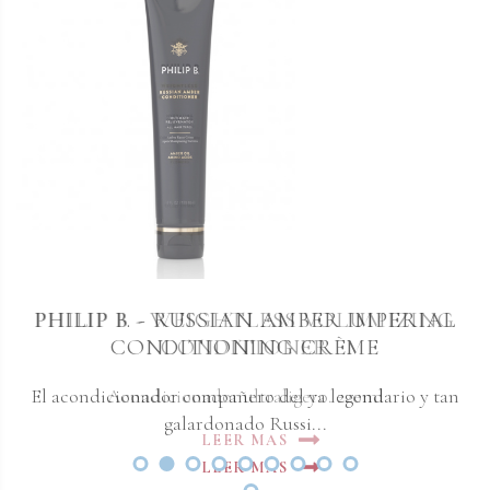
PHILIP B. - RUSSIAN AMBER IMPERIAL
PHILIP B - WEIGHTLESS VOLUMIZING
CONDITIONING CRÈME
CONDITIONER
El acondicionador compañero del ya legendario y tan
Acondicionador ultraligero. 220ml
galardonado Russi...
LEER MAS
LEER MAS