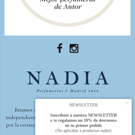
×
NEWSLETTER
Estamos orgullosos de ser la primera perfumería
Suscríbete a nuestra NEWSLETTER
independiente de España, en recibir el premio otorgado
y te regalamos un 10% de descuento
por la revista Beautyproof en 2015 a la mejor perfumería
en tu primer pedido
(No aplicable a productos outlet)
de autor.