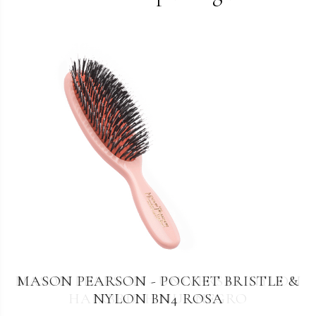
MASON PEARSON - UNIVERSAL NYLON
MASON PEARSON - POCKET BRISTLE &
HAIRBRUSH NU2 NEGRO
NYLON BN4 ROSA