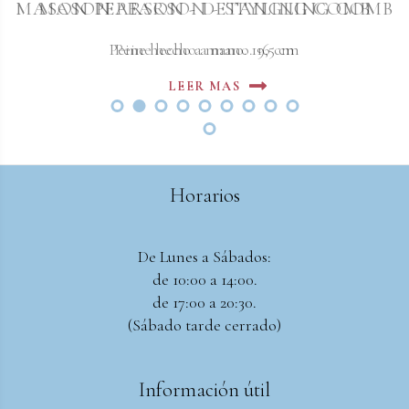
MASON PEARSON - DETANGLING COMB
MASON PEARSON - STYLING COMB
Peine hecho a mano. 19,5 cm
Peine hecho a mano. 16 cm
LEER MAS
LEER MAS
Horarios
De Lunes a Sábados:
de 10:00 a 14:00.
de 17:00 a 20:30.
(Sábado tarde cerrado)
Información útil