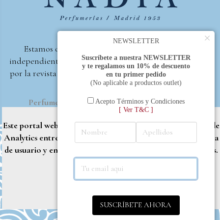
×
NEWSLETTER
Estamos orgullosos de ser la primera perfumería
Suscríbete a nuestra NEWSLETTER
independiente de España, en recibir el premio otorgado
y te regalamos un 10% de descuento
por la revista Beautyproof en 2015 a la mejor perfumería
en tu primer pedido
(No aplicable a productos outlet)
de autor.
Perfumería Nadia
2017 |
Política de Privacidad
Acepto Términos y Condiciones
[ Ver T&C ]
Este portal web utiliza cookies propias y de terceros (Google
Analytics entre otros) para brindarle una mejor experiencia
de usuario y entregar contenido adaptado a sus necesidades.
Rechazar
Aceptar
Más info
SUSCRÍBETE AHORA