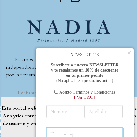
×
NEWSLETTER
Estamos orgullosos de ser la primera perfumería
Suscríbete a nuestra NEWSLETTER
independiente de España, en recibir el premio otorgado
y te regalamos un 10% de descuento
por la revista Beautyproof en 2015 a la mejor perfumería
en tu primer pedido
(No aplicable a productos outlet)
de autor.
Perfumería Nadia
2017 |
Política de Privacidad
Acepto Términos y Condiciones
[ Ver T&C ]
Este portal web utiliza cookies propias y de terceros (Google
Analytics entre otros) para brindarle una mejor experiencia
de usuario y entregar contenido adaptado a sus necesidades.
Rechazar
Aceptar