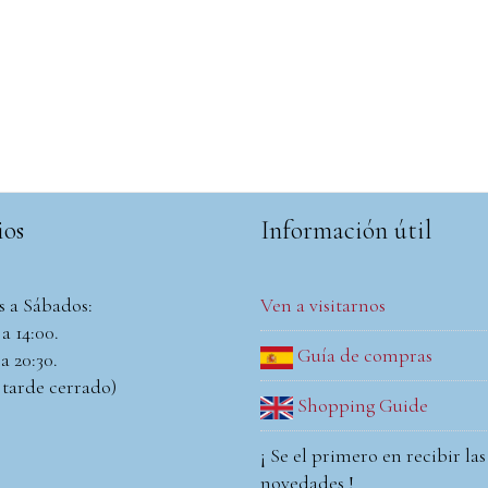
ios
Información útil
s a Sábados:
Ven a visitarnos
a 14:00.
Guía de compras
a 20:30.
 tarde cerrado)
Shopping Guide
¡ Se el primero en recibir las
novedades !