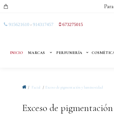
Para
-
915621610
914317457
673275015
INICIO
MARCAS
PERFUMERÍA
COSMÉTIC
Facial
Exceso de pigmentación y luminosidad
Exceso de pigmentación